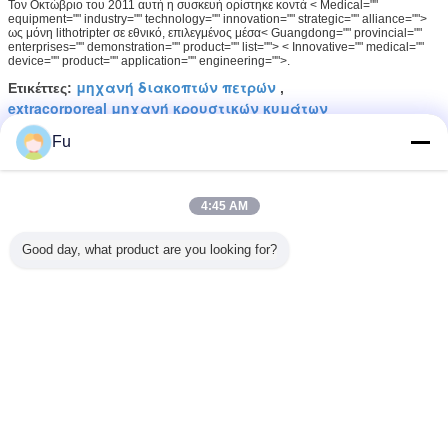
Τον Οκτώβριο του 2011 αυτή η συσκευή ορίστηκε κοντά < Medical=""
equipment="" industry="" technology="" innovation="" strategic="" alliance="">
ως μόνη lithotripter σε εθνικό, επιλεγμένος μέσα< Guangdong="" provincial=""
enterprises="" demonstration="" product="" list=""> < Innovative="" medical=""
device="" product="" application="" engineering="">.
μηχανή διακοπτών πετρών
Ετικέττες:
,
extracorporeal μηχανή κρουστικών κυμάτων
Fu
Αποκτήστε την καλύτερη τιμή για
4:45 AM
CE/ISO/CFDA συστημάτων
εντόπισης υπερήχου μηχανών
Good day, what product are you looking for?
υψηλής επίδοσης ESWL
επικυρωμένοι
Να συνεχίσει
Γλώσσα αλλαγής
Greek