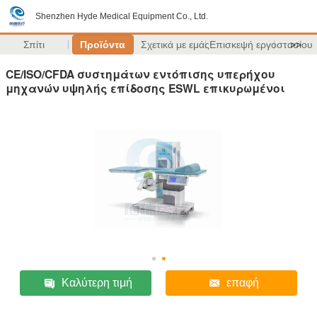
Shenzhen Hyde Medical Equipment Co., Ltd.
Σπίτι
Προϊόντα
Σχετικά με εμάς
Επισκεψή εργοστασίου
>>
CE/ISO/CFDA συστημάτων εντόπισης υπερήχου
μηχανών υψηλής επίδοσης ESWL επικυρωμένοι
Καλύτερη τιμή
επαφή