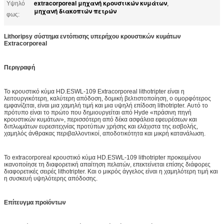
extracorporeal μηχανή κρουστικών κυμάτων
Υψηλό
,
μηχανή διακοπτών πετρών
φως:
Lithoripsy σύστημα εντόπισης υπερήχου κρουστικών κυμάτων
Extracorporeal
Περιγραφή
Το κρουστικό κύμα HD.ESWL-109 Extracorporeal lithotripter είναι η
λειτουργικότερη, καλύτερη απόδοση, δομική βελτιστοποίηση, ο ομορφότερος
εμφανίζεται, είναι μια χαμηλή τιμή και μια υψηλή επίδοση lithotripter. Αυτό το
πρότυπο είναι το πρώτο που δημιουργείται από Hyde «πράσινη πηγή
κρουστικών κυμάτων», περισσότερη από δέκα ασφάλεια εφευρέσεων και
διπλωμάτων ευρεσιτεχνίας προτύπων χρήσης και ελάχιστα της εισβολής,
χαμηλός άνθρακας περιβαλλοντικοί, αποδοτικότητα και μικρή κατανάλωση.
Το extracorporeal κρουστικό κύμα HD.ESWL-109 lithotripter προκειμένου
ικανοποίησε τη διαφορετική απαίτηση πελατών, επεκτείνεται επίσης διάφορες
διαφορετικές σειρές lithotripter. Και ο μικρός άγγελος είναι η χαμηλότερη τιμή και
η συσκευή υψηλότερης απόδοσης.
Επίτευγμα προϊόντων